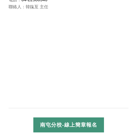
​聯絡人：
韓靝亙 主任
南屯分校-線上簡章報名