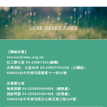
LOVE NEVER FAILS
【聯絡沐風】
service​
@wbc.org.tw
社工辦公室 04-23807431(總機)
企業捐款、公益合作
04-23807431#26（公關組）
408023台中市南屯區龍富十一街32號
沐風辦公室
物資捐贈 04-22580346#606（總務處）
捐款問題 04-22580346#408（財務處）
408023台中市南屯區文心南五路三段160號