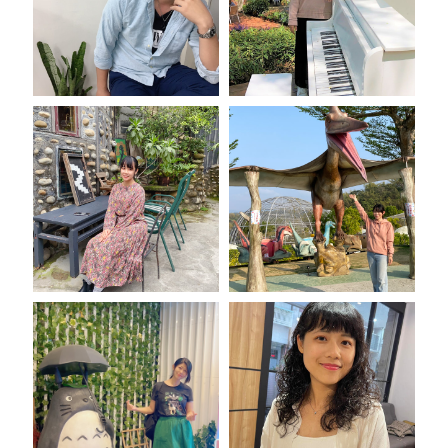
靝亙 主任
怡萱 組長
晏彤 老師
妍禎 老師