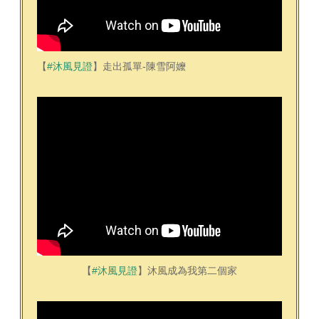
【
#沐風見證
​】
走出孤單-陳雪阿嬤
【
#沐風見證
】沐風成為我第二個家