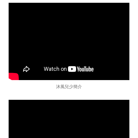
沐風兒少簡介