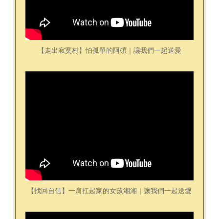
【走出寂寞村】怕孤單的阿碩｜讓我們一起送愛​
【找回自信】一肩扛起家的女孩湘湘｜讓我們一起送愛​