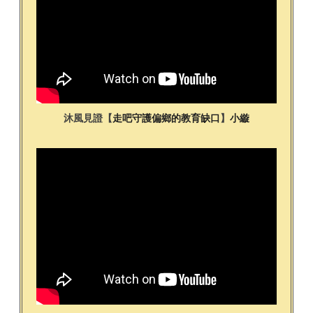
沐風見證【
走吧守護偏鄉的教育缺口
】
小縼