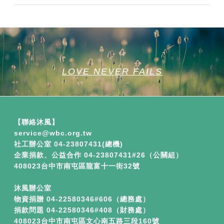
LOVE NEVER FAILS
【聯絡沐風】
service​
@wbc.org.tw
社工辦公室 04-23807431(總機)
企業捐款、公益合作
04-23807431#26（公關組）
408023台中市南屯區龍富十一街32號
沐風辦公室
物資捐贈 04-22580346#606（總務處）
捐款問題 04-22580346#408（財務處）
408023台中市南屯區文心南五路三段160號