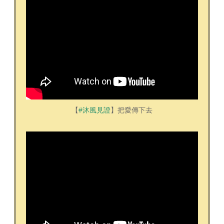
【
#沐風見證
】把愛傳下去