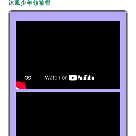
沐風少年領袖營