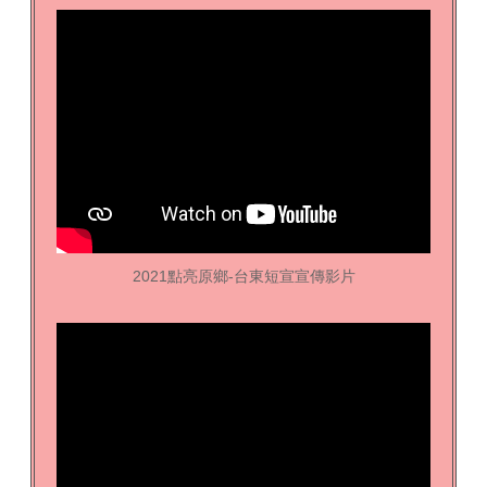
2021點亮原鄉-台東短宣宣傳影片