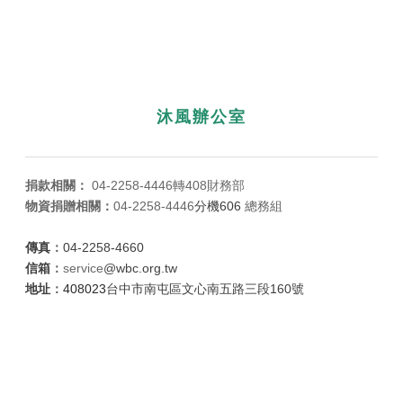
沐風辦公室
捐款相關：
04-
2258-4446
轉408財務部
物資捐贈相關：
04-
2258-4446
分機606
總務組
傳真
：
04-2258-4660
信箱
：
service​
@wbc.org.tw
地址
：
408023
台中市南屯區文心南五路三段160號