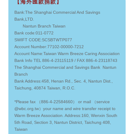
【海外匯款捐款】
Bank:The Shanghai Commercial And Savings
Bank,LTD.
Nantun Branch Taiwan
Bank code:011-0772
SWIFT CODE:SCSBTWTP077
Account Number:77102-00000-7212
Account Name:Taiwan Warm Breeze Caring Association
Bank Info TEL 886-4-23115119 / FAX 886-4-23118743
The Shanghai Commercial and Savings Bank Nantun
Branch
Bank Address:458, Henan Rd., Sec. 4, Nantun Dist.,
Taichung, 40874 Taiwan, R.O.C.
*Please fax （886-4-22584660） or mail （service​
@wbc.org.tw）your name and wire transfer receipt to
Warm Breeze Association. Address:160, Wenxin South
5th Road, Section 3, Nantun District, Taichung 408,
Taiwan