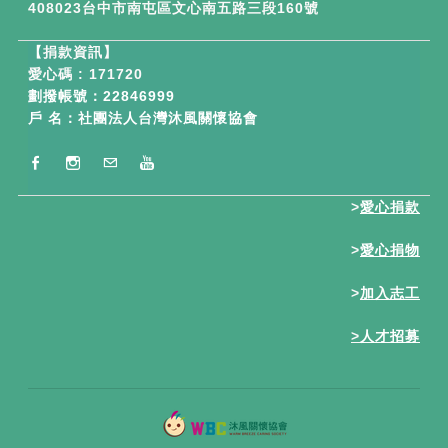
408023台中市南屯區文心南五路三段160號
【
捐款資訊】
愛心碼 : 171720
劃撥帳號：22846999
戶 名：社團法人台灣沐風關懷協會
>
愛心捐款
>
愛心捐物
>
加入志工
>
人才招募